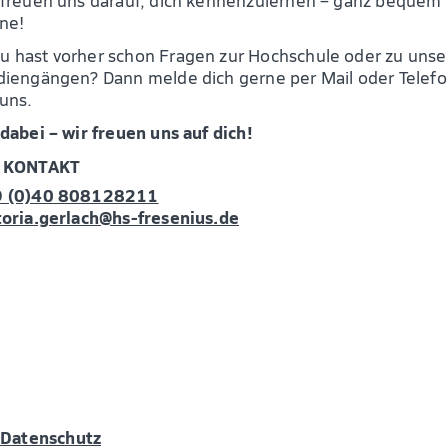
 freuen uns darauf, dich kennenzulernen – ganz bequem
ine!
u hast vorher schon Fragen zur Hochschule oder zu uns
diengängen? Dann melde dich gerne per Mail oder Telef
 uns.
 dabei – wir freuen uns auf dich!
R KONTAKT
 (0)40 808128211
toria.gerlach@hs-fresenius.de
Datenschutz