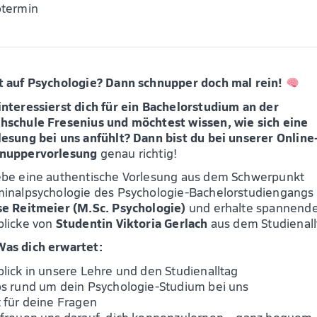
Hochschulambulanz
Warum zur Charlotte
otermin
Standort München
Fresenius Hochschule
Standort
Hochschule
Wiesbaden
Leitbild und Profil
Für Unternehmen
Historie und
Bildungsfamilie
t auf Psychologie? Dann schnupper doch mal rein!
Hochschulorganisation
interessierst dich für ein Bachelorstudium an der
Akkreditierung
hschule Fresenius und möchtest wissen, wie sich eine
Forschung & Lehre
lesung bei uns anfühlt? Dann bist du bei unserer Online
Forschungsprofil
nuppervorlesung
genau richtig!
Professuren
Wissenschaftliche
ebe eine authentische Vorlesung aus dem Schwerpunkt
Mitarbeiter:innen
minalpsychologie des Psychologie-Bachelorstudiengangs
Forschungsprojekte
se Reitmeier (M.Sc. Psychologie)
und erhalte spannend
Dissertationen
blicke von
Studentin Viktoria Gerlach
aus dem Studienall
Wissenschaftliche Praxis
Was dich erwartet:
und Ombudswesen
Forschungsnews
blick in unsere Lehre und den Studienalltag
Blog
os rund um dein Psychologie-Studium bei uns
Presse
t für deine Fragen
Jobs