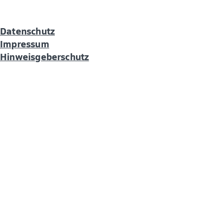
Übe
W
H
Datenschutz
H
Impressum
Hinweisgeberschutz
For
Fo
P
Wi
F
Di
Wi
O
F