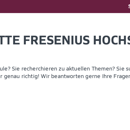
r dein Studium
Infovera
ewerbungsprozess
Jetzt ber
ulassung
Login
osten und Finanzierung
Infomater
AQ
Jetzt be
TTE FRESENIUS HOCH
areer Development
etworking
ternational
tudyplus
ule? Sie recherchieren zu aktuellen Themen? Sie 
sychosoziale Beratung
er genau richtig! Wir beantworten gerne Ihre Frag
nen Campus entdecken
üsseldorf
amburg
eidelberg
öln
ünchen
iesbaden