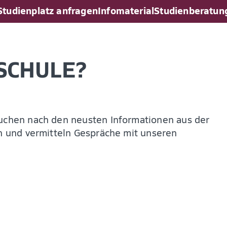
nstaltung finden
Studienplatz anfragen
Infomaterial
Studienberatun
aten lassen
ial bestellen
werben
SCHULE?
suchen nach den neusten Informationen aus der
en und vermitteln Gespräche mit unseren