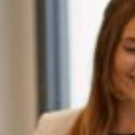
Hochschulambulanz
Warum zur Charlotte
Standort München
Fresenius Hochschule
Standort
Hochschule
Wiesbaden
Leitbild und Profil
Für Unternehmen
Historie und
Bildungsfamilie
Hochschulorganisation
Akkreditierung
Forschung & Lehre
Forschungsprofil
Professuren
Wissenschaftliche
Mitarbeiter:innen
Forschungsprojekte
Dissertationen
Wissenschaftliche Praxis
und Ombudswesen
Forschungsnews
Blog
Presse
Jobs